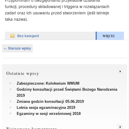
funkcji, procedury składowanej i triggera w rozwiązaniach
zadań oraz ich usuwaniu przed stworzeniem (jeśli istnieje
taka nazwa).
WIĘCEJ
Bez kategorii
Nawigacja po wpisach
←
Starsze wpisy
Ostatnie wpisy
Zabezpieczone: Kolokwium WMUM
Godziny konsultacji przed Świętami Bożego Narodzenia
2019
Zmiana godzin konsultacji 05.06.2019
Letnia sesja egzaminacyjna 2019
Egzaminy w sesji wrześniowej 2018
Najnowsze komentarze