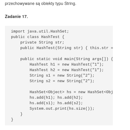
przechowywane są obiekty typu String.
Zadanie 17.
import java.util.HashSet;

public class HashTest {

    private String str;

    public HashTest(String str) { this.str = str; }

    public static void main(String args[]) {

        HashTest h1 = new HashTest("1");

        HashTest h2 = new HashTest("1");

        String s1 = new String("2");

        String s2 = new String("2");

        HashSet<Object> hs = new HashSet<Object>();

        hs.add(h1); hs.add(h2);

        hs.add(s1); hs.add(s2);

        System.out.print(hs.size());

    }
