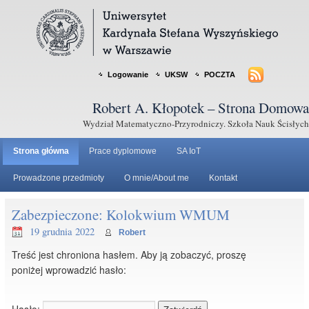
Logowanie
UKSW
POCZTA
Robert A. Kłopotek – Strona Domowa
Wydział Matematyczno-Przyrodniczy. Szkoła Nauk Ścisłych
Strona główna
Prace dyplomowe
SA IoT
Prowadzone przedmioty
O mnie/About me
Kontakt
Zabezpieczone: Kolokwium WMUM
19 grudnia 2022
Robert
Treść jest chroniona hasłem. Aby ją zobaczyć, proszę
poniżej wprowadzić hasło:
Hasło: