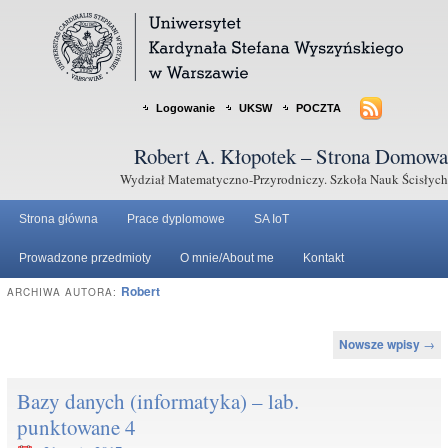
Logowanie
UKSW
POCZTA
Robert A. Kłopotek – Strona Domowa
Wydział Matematyczno-Przyrodniczy. Szkoła Nauk Ścisłych
Strona główna
Prace dyplomowe
SA IoT
Prowadzone przedmioty
O mnie/About me
Kontakt
Robert
ARCHIWA AUTORA:
Nawigacja po wpisach
Nowsze wpisy
→
Bazy danych (informatyka) – lab.
punktowane 4