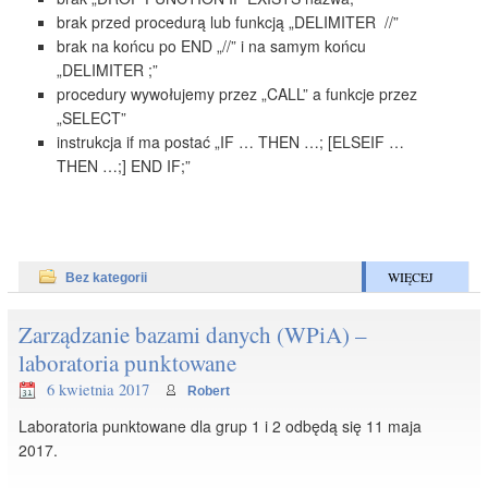
brak przed procedurą lub funkcją „DELIMITER //”
brak na końcu po END „//” i na samym końcu
„DELIMITER ;”
procedury wywołujemy przez „CALL” a funkcje przez
„SELECT”
instrukcja if ma postać „IF … THEN …; [ELSEIF …
THEN …;] END IF;”
WIĘCEJ
Bez kategorii
Zarządzanie bazami danych (WPiA) –
laboratoria punktowane
6 kwietnia 2017
Robert
Laboratoria punktowane dla grup 1 i 2 odbędą się 11 maja
2017.