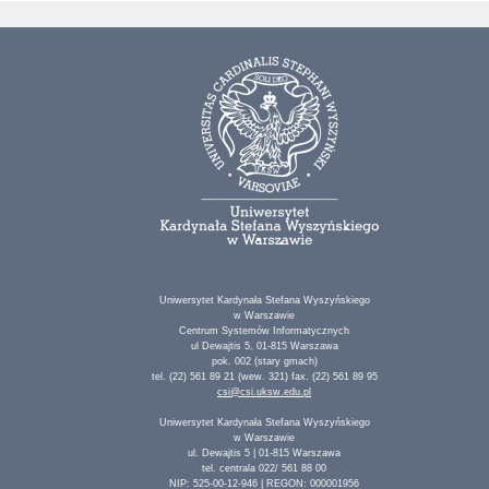
Uniwersytet Kardynała Stefana Wyszyńskiego
w Warszawie
Centrum Systemów Informatycznych
ul Dewajtis 5, 01-815 Warszawa
pok. 002 (stary gmach)
tel. (22) 561 89 21 (wew. 321) fax. (22) 561 89 95
csi@csi.uksw.edu.pl
Uniwersytet Kardynała Stefana Wyszyńskiego
w Warszawie
ul. Dewajtis 5 | 01-815 Warszawa
tel. centrala 022/ 561 88 00
NIP: 525-00-12-946 | REGON: 000001956